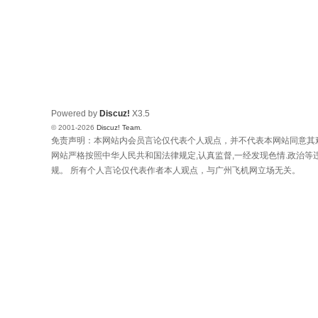
Powered by
Discuz!
X3.5
© 2001-2026
Discuz! Team
.
免责声明：
本网站内会员言论仅代表个人观点，并不代表本网站同意其
网站严格按照中华人民共和国法律规定,认真监督,一经发现色情.政治
规。 所有个人言论仅代表作者本人观点，与广州飞机网立场无关。