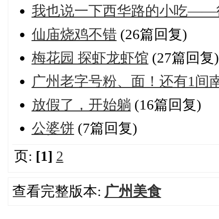
我也说一下西华路的小吃——
仙庙烧鸡不错
(26篇回复)
梅花园 探虾龙虾馆
(27篇回复)
广州老字号粉、面！还有1间
放假了，开始躺
(16篇回复)
公婆饼
(7篇回复)
页:
[1]
2
查看完整版本:
广州美食