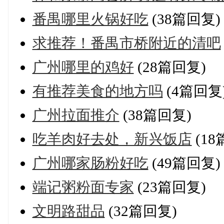
番禺哪里火锅好吃
(38篇回复)
求推荐！番禺市桥附近的清吧
广州哪里的鸡好
(28篇回复)
有推荐美食的地方吗
(4篇回复
广州拉面推介
(38篇回复)
吃羊肉好去处，新兴饭店
(18
广州哪家肠粉好吃
(49篇回复)
端记粥粉面专家
(23篇回复)
文明路甜品
(32篇回复)