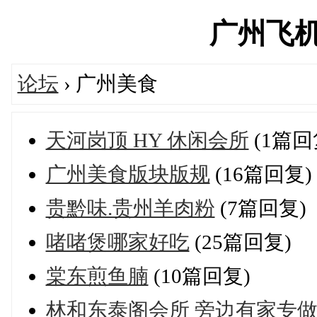
广州飞机网'
论坛
› 广州美食
天河岗顶 HY 休闲会所
(1篇回
广州美食版块版规
(16篇回复)
贵黔味.贵州羊肉粉
(7篇回复)
啫啫煲哪家好吃
(25篇回复)
棠东煎鱼腩
(10篇回复)
林和东泰阁会所 旁边有家专